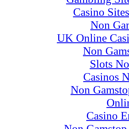
Casino Site
Non Gam
UK Online Cas
Non Gams
Slots N
Casinos 
Non Gamstop
Onli
Casino E
Non Gamstop 